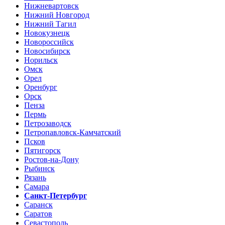
Нижневартовск
Нижний Новгород
Нижний Тагил
Новокузнецк
Новороссийск
Новосибирск
Норильск
Омск
Орел
Оренбург
Орск
Пенза
Пермь
Петрозаводск
Петропавловск-Камчатский
Псков
Пятигорск
Ростов-на-Дону
Рыбинск
Рязань
Самара
Санкт-Петербург
Саранск
Саратов
Севастополь