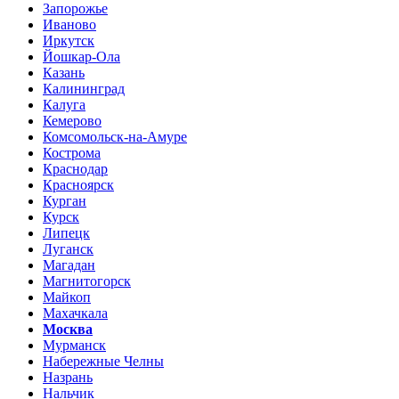
Запорожье
Иваново
Иркутск
Йошкар-Ола
Казань
Калининград
Калуга
Кемерово
Комсомольск-на-Амуре
Кострома
Краснодар
Красноярск
Курган
Курск
Липецк
Луганск
Магадан
Магнитогорск
Майкоп
Махачкала
Москва
Мурманск
Набережные Челны
Назрань
Нальчик