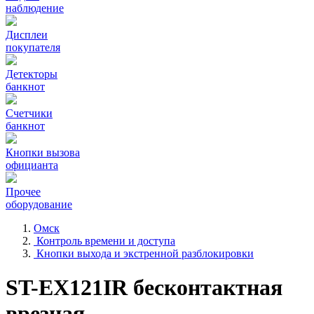
наблюдение
Дисплеи
покупателя
Детекторы
банкнот
Счетчики
банкнот
Кнопки вызова
официанта
Прочее
оборудование
Омск
Контроль времени и доступа
Кнопки выхода и экстренной разблокировки
ST-EX121IR бесконтактная
врезная