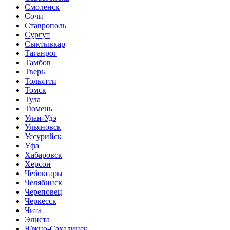
Смоленск
Сочи
Ставрополь
Сургут
Сыктывкар
Таганрог
Тамбов
Тверь
Тольятти
Томск
Тула
Тюмень
Улан-Удэ
Ульяновск
Уссурийск
Уфа
Хабаровск
Херсон
Чебоксары
Челябинск
Череповец
Черкесск
Чита
Элиста
Южно-Сахалинск