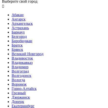
Выберите свой город

Абакан
Ангарск
Архангельск
Астрахань
Барнаул
Белгород
Биробиджан
Братск
Брянск
Великий Новгород
Владивосток
Владикавказ
Владимир
Волгоград
Волгодонск
Вологда
Воронеж
Горно-Алтайск
Грозный
Дзержинск
Донецк
Екатеринбург