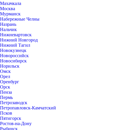
Махачкала
Москва
Мурманск
Набережные Челны
Назрань
Нальчик
Нижневартовск
Нижний Новгород
Нижний Тагил
Новокузнецк
Новороссийск
Новосибирск
Норильск
Омск
Орел
Оренбург
Орск
Пенза
Пермь
Петрозаводск
Петропавловск-Камчатский
Псков
Пятигорск
Ростов-на-Дону
Рыбинск