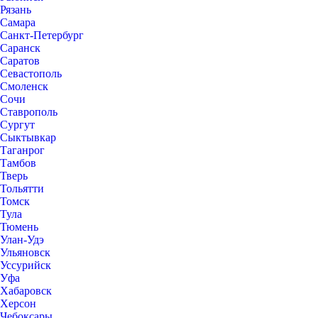
Рязань
Самара
Санкт-Петербург
Саранск
Саратов
Севастополь
Смоленск
Сочи
Ставрополь
Сургут
Сыктывкар
Таганрог
Тамбов
Тверь
Тольятти
Томск
Тула
Тюмень
Улан-Удэ
Ульяновск
Уссурийск
Уфа
Хабаровск
Херсон
Чебоксары