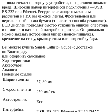
— вода стекает по корпусу устройства, не причиняя никакого
вреда. Широкий выбор интерфейсов подключения —USB,
RS-232 или Ethernet. Ресурс печатающего механизма
рассчитан на 150 км чековой ленты. Фронтальный или
вертикальный выход бумаги (зависит от способа установки).
LCD дисплей позволяет быстро устранить ошибки оператора
и помогает в начальной настройке принтера. Опционально
можно заказать встроенный бипер (звонок-пищалка),
крепление на стену, крышку стола или под стойку бара.
Вы можете купить Sam4s Callisto (Gcube) с доставкой
по Волгограду
или оформить самовывоз.
Характеристики
Аксессуары
Аналоги
Полезные ссылки
Ширина ленты
57, 80 мм
Скорость печати
250 мм/сек
Автоотрезчик
Есть
Интерфейсы
USB, RS-232, Ethernet и RJ-12 (24 V)