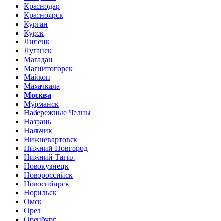
Краснодар
Красноярск
Курган
Курск
Липецк
Луганск
Магадан
Магнитогорск
Майкоп
Махачкала
Москва
Мурманск
Набережные Челны
Назрань
Нальчик
Нижневартовск
Нижний Новгород
Нижний Тагил
Новокузнецк
Новороссийск
Новосибирск
Норильск
Омск
Орел
Оренбург