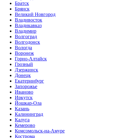
Братск
Брянск
Великий Новгород
Владивосток
Владикавказ
Владимир
Волгоград
Волгодонск
Вологда
Воронеж
Горно-Алтайск
Грозный
Дзержинск
Донецк
Екатеринбург
Запорожье
Иваново
Иркутск
Йошкар-Ола
Казань
Калининград
Калуга
Кемерово
Комсомольск-на-Амуре
Кострома