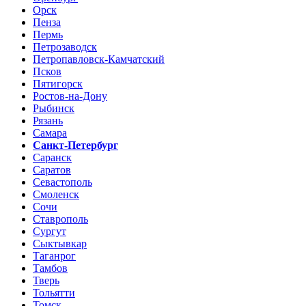
Орск
Пенза
Пермь
Петрозаводск
Петропавловск-Камчатский
Псков
Пятигорск
Ростов-на-Дону
Рыбинск
Рязань
Самара
Санкт-Петербург
Саранск
Саратов
Севастополь
Смоленск
Сочи
Ставрополь
Сургут
Сыктывкар
Таганрог
Тамбов
Тверь
Тольятти
Томск