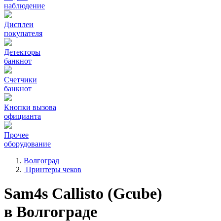
наблюдение
Дисплеи
покупателя
Детекторы
банкнот
Счетчики
банкнот
Кнопки вызова
официанта
Прочее
оборудование
Волгоград
Принтеры чеков
Sam4s Callisto (Gcube)
в Волгограде