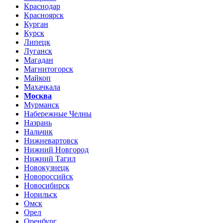
Краснодар
Красноярск
Курган
Курск
Липецк
Луганск
Магадан
Магнитогорск
Майкоп
Махачкала
Москва
Мурманск
Набережные Челны
Назрань
Нальчик
Нижневартовск
Нижний Новгород
Нижний Тагил
Новокузнецк
Новороссийск
Новосибирск
Норильск
Омск
Орел
Оренбург