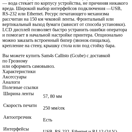
— вода стекает по корпусу устройства, не причиняя никакого
вреда. Широкий выбор интерфейсов подключения —USB,
RS-232 или Ethernet. Ресурс печатающего механизма
рассчитан на 150 км чековой ленты. Фронтальный или
вертикальный выход бумаги (зависит от способа установки).
LCD дисплей позволяет быстро устранить ошибки оператора
и помогает в начальной настройке принтера. Опционально
можно заказать встроенный бипер (звонок-пищалка),
крепление на стену, крышку стола или под стойку бара.
Вы можете купить Sam4s Callisto (Gcube) с доставкой
по Грозному
или оформить самовывоз.
Характеристики
Аксессуары
Аналоги
Полезные ссылки
Ширина ленты
57, 80 мм
Скорость печати
250 мм/сек
Автоотрезчик
Есть
Интерфейсы
USB, RS-232, Ethernet и RJ-12 (24 V)