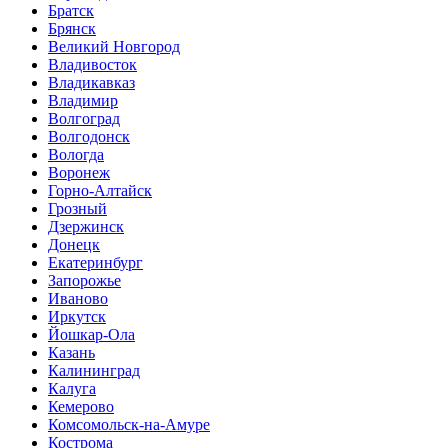
Братск
Брянск
Великий Новгород
Владивосток
Владикавказ
Владимир
Волгоград
Волгодонск
Вологда
Воронеж
Горно-Алтайск
Грозный
Дзержинск
Донецк
Екатеринбург
Запорожье
Иваново
Иркутск
Йошкар-Ола
Казань
Калининград
Калуга
Кемерово
Комсомольск-на-Амуре
Кострома