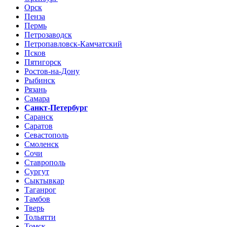
Орск
Пенза
Пермь
Петрозаводск
Петропавловск-Камчатский
Псков
Пятигорск
Ростов-на-Дону
Рыбинск
Рязань
Самара
Санкт-Петербург
Саранск
Саратов
Севастополь
Смоленск
Сочи
Ставрополь
Сургут
Сыктывкар
Таганрог
Тамбов
Тверь
Тольятти
Томск