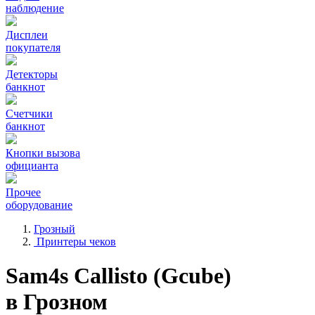
наблюдение
Дисплеи
покупателя
Детекторы
банкнот
Счетчики
банкнот
Кнопки вызова
официанта
Прочее
оборудование
Грозный
Принтеры чеков
Sam4s Callisto (Gcube)
в Грозном