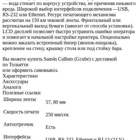
— вода стекает по корпусу устройства, не причиняя никакого
вреда. Широкий выбор интерфейсов подключения —USB,
RS-232 или Ethernet. Ресурс печатающего механизма
рассчитан на 150 км чековой ленты. Фронтальный или
вертикальный выход бумаги (зависит от способа установки).
LCD дисплей позволяет быстро устранить ошибки оператора
и помогает в начальной настройке принтера. Опционально
можно заказать встроенный бипер (звонок-пищалка),
крепление на стену, крышку стола или под стойку бара.
Вы можете купить Sam4s Callisto (Gcube) с доставкой
по Тольятти
или оформить самовывоз.
Характеристики
Аксессуары
Аналоги
Полезные ссылки
Ширина ленты
57, 80 мм
Скорость печати
250 мм/сек
Автоотрезчик
Есть
Интерфейсы
USB, RS-232, Ethernet и RJ-12 (24 V)