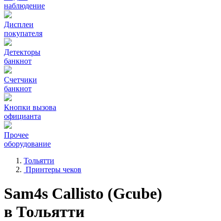
наблюдение
Дисплеи
покупателя
Детекторы
банкнот
Счетчики
банкнот
Кнопки вызова
официанта
Прочее
оборудование
Тольятти
Принтеры чеков
Sam4s Callisto (Gcube)
в Тольятти