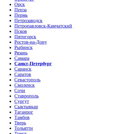
Орск
Пенза
Пермь
Петрозаводск
Петропавловск-Камчатский
Псков
Пятигорск
Ростов-на-Дону
Рыбинск
Рязань
Самара
Санкт-Петербург
Саранск
Саратов
Севастополь
Смоленск
Сочи
Ставрополь
Сургут
Сыктывкар
Таганрог
Тамбов
Тверь
Тольятти
Томск