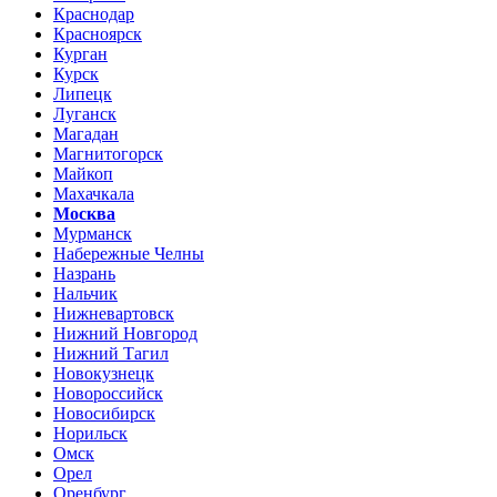
Краснодар
Красноярск
Курган
Курск
Липецк
Луганск
Магадан
Магнитогорск
Майкоп
Махачкала
Москва
Мурманск
Набережные Челны
Назрань
Нальчик
Нижневартовск
Нижний Новгород
Нижний Тагил
Новокузнецк
Новороссийск
Новосибирск
Норильск
Омск
Орел
Оренбург