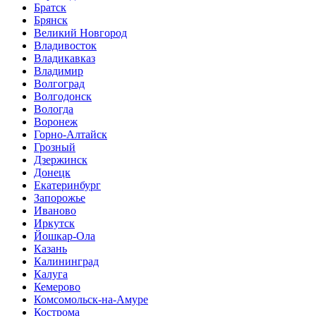
Братск
Брянск
Великий Новгород
Владивосток
Владикавказ
Владимир
Волгоград
Волгодонск
Вологда
Воронеж
Горно-Алтайск
Грозный
Дзержинск
Донецк
Екатеринбург
Запорожье
Иваново
Иркутск
Йошкар-Ола
Казань
Калининград
Калуга
Кемерово
Комсомольск-на-Амуре
Кострома