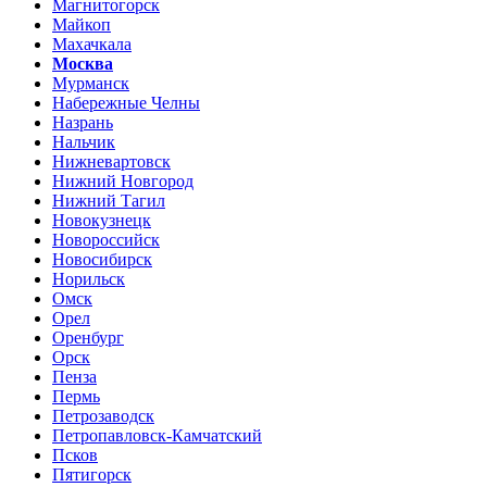
Магнитогорск
Майкоп
Махачкала
Москва
Мурманск
Набережные Челны
Назрань
Нальчик
Нижневартовск
Нижний Новгород
Нижний Тагил
Новокузнецк
Новороссийск
Новосибирск
Норильск
Омск
Орел
Оренбург
Орск
Пенза
Пермь
Петрозаводск
Петропавловск-Камчатский
Псков
Пятигорск