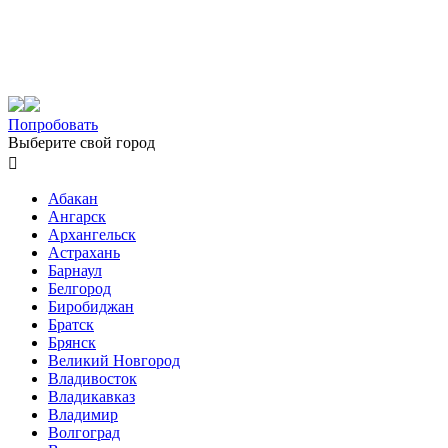
Попробовать
Выберите свой город

Абакан
Ангарск
Архангельск
Астрахань
Барнаул
Белгород
Биробиджан
Братск
Брянск
Великий Новгород
Владивосток
Владикавказ
Владимир
Волгоград