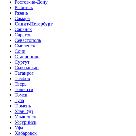
Ростов-на-Дону
Рыбинск
Рязань
Самара
Санкт-Петербург
Саранск
Саратов
Севастополь
Смоленск
Сочи
Ставрополь
Сургут
Сыктывкар
Таганрог
Тамбов
Тверь
Тольятти
Томск
Тула
Тюмень
Улан-Удэ
Ульяновск
Уссурийск
Уфа
Хабаровск