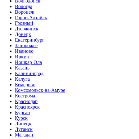
Волгодонск
Вологда
Воронеж
Горно-Алтайск
Грозный
Дзержинск
Донецк
Екатеринбург
Запорожье
Иваново
Иркутск
Йошкар-Ола
Казань
Калининград
Калуга
Кемерово
Комсомольск-на-Амуре
Кострома
Краснодар
Красноярск
Курган
Курск
Липецк
Луганск
Магадан