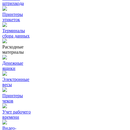
штрихкода
Принтеры
этикеток
Терминалы
сбора данных
Расходные
материалы
Денежные
ящики
Электронные
весы
Принтеры
чеков
Учет рабочего
времени
Видео‑