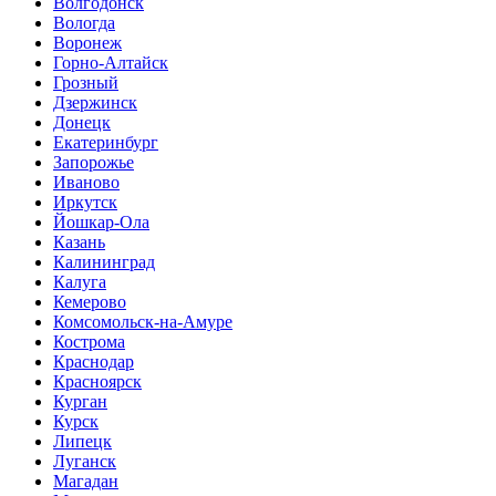
Волгодонск
Вологда
Воронеж
Горно-Алтайск
Грозный
Дзержинск
Донецк
Екатеринбург
Запорожье
Иваново
Иркутск
Йошкар-Ола
Казань
Калининград
Калуга
Кемерово
Комсомольск-на-Амуре
Кострома
Краснодар
Красноярск
Курган
Курск
Липецк
Луганск
Магадан