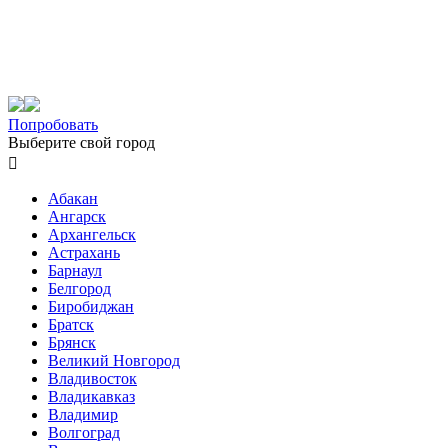
Попробовать
Выберите свой город

Абакан
Ангарск
Архангельск
Астрахань
Барнаул
Белгород
Биробиджан
Братск
Брянск
Великий Новгород
Владивосток
Владикавказ
Владимир
Волгоград