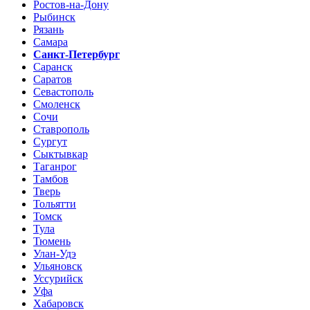
Ростов-на-Дону
Рыбинск
Рязань
Самара
Санкт-Петербург
Саранск
Саратов
Севастополь
Смоленск
Сочи
Ставрополь
Сургут
Сыктывкар
Таганрог
Тамбов
Тверь
Тольятти
Томск
Тула
Тюмень
Улан-Удэ
Ульяновск
Уссурийск
Уфа
Хабаровск