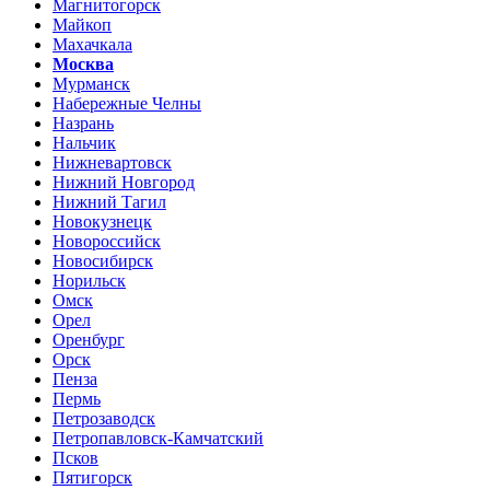
Магнитогорск
Майкоп
Махачкала
Москва
Мурманск
Набережные Челны
Назрань
Нальчик
Нижневартовск
Нижний Новгород
Нижний Тагил
Новокузнецк
Новороссийск
Новосибирск
Норильск
Омск
Орел
Оренбург
Орск
Пенза
Пермь
Петрозаводск
Петропавловск-Камчатский
Псков
Пятигорск