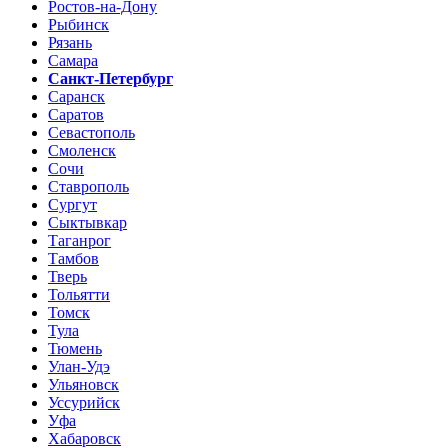
Ростов-на-Дону
Рыбинск
Рязань
Самара
Санкт-Петербург
Саранск
Саратов
Севастополь
Смоленск
Сочи
Ставрополь
Сургут
Сыктывкар
Таганрог
Тамбов
Тверь
Тольятти
Томск
Тула
Тюмень
Улан-Удэ
Ульяновск
Уссурийск
Уфа
Хабаровск