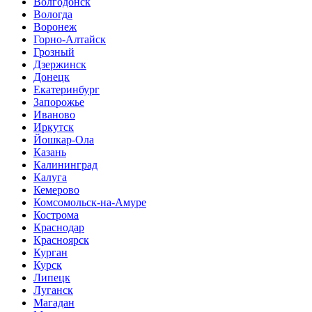
Волгодонск
Вологда
Воронеж
Горно-Алтайск
Грозный
Дзержинск
Донецк
Екатеринбург
Запорожье
Иваново
Иркутск
Йошкар-Ола
Казань
Калининград
Калуга
Кемерово
Комсомольск-на-Амуре
Кострома
Краснодар
Красноярск
Курган
Курск
Липецк
Луганск
Магадан