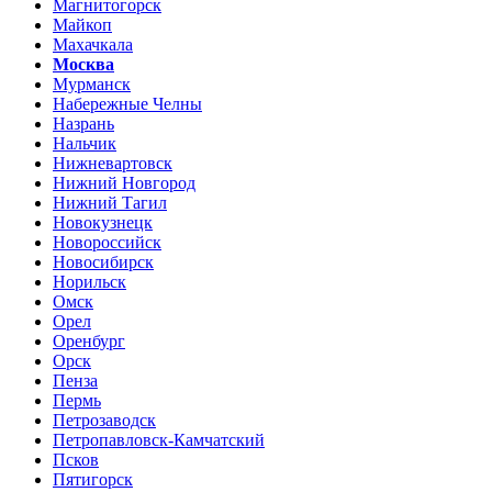
Магнитогорск
Майкоп
Махачкала
Москва
Мурманск
Набережные Челны
Назрань
Нальчик
Нижневартовск
Нижний Новгород
Нижний Тагил
Новокузнецк
Новороссийск
Новосибирск
Норильск
Омск
Орел
Оренбург
Орск
Пенза
Пермь
Петрозаводск
Петропавловск-Камчатский
Псков
Пятигорск