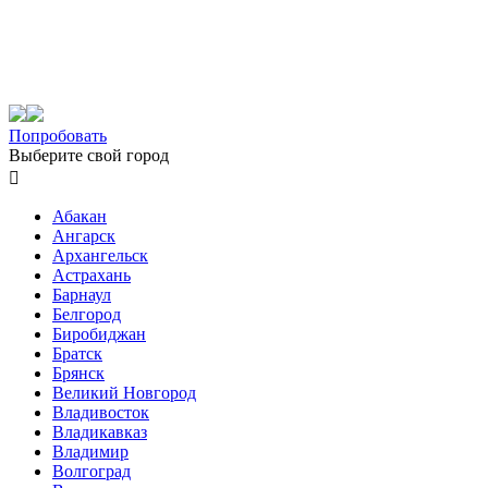
Попробовать
Выберите свой город

Абакан
Ангарск
Архангельск
Астрахань
Барнаул
Белгород
Биробиджан
Братск
Брянск
Великий Новгород
Владивосток
Владикавказ
Владимир
Волгоград