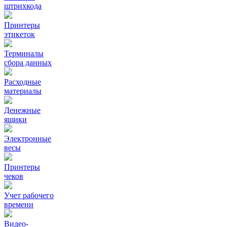
штрихкода
Принтеры
этикеток
Терминалы
сбора данных
Расходные
материалы
Денежные
ящики
Электронные
весы
Принтеры
чеков
Учет рабочего
времени
Видео‑