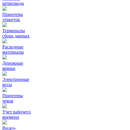
штрихкода
Принтеры
этикеток
Терминалы
сбора данных
Расходные
материалы
Денежные
ящики
Электронные
весы
Принтеры
чеков
Учет рабочего
времени
Видео‑