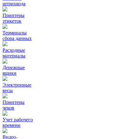
штрихкода
Принтеры
этикеток
Терминалы
сбора данных
Расходные
материалы
Денежные
ящики
Электронные
весы
Принтеры
чеков
Учет рабочего
времени
Видео‑