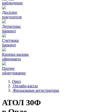
наблюдение
Дисплеи
покупателя
Детекторы
банкнот
Счетчики
банкнот
Кнопки вызова
официанта
Прочее
оборудование
Орел
Онлайн-кассы
Фискальные регистраторы
АТОЛ 30Ф
в Орле