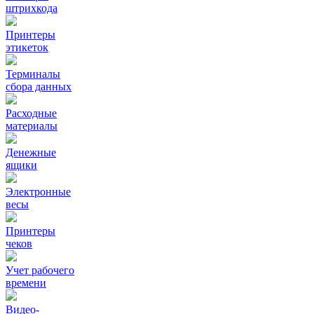
штрихкода
Принтеры
этикеток
Терминалы
сбора данных
Расходные
материалы
Денежные
ящики
Электронные
весы
Принтеры
чеков
Учет рабочего
времени
Видео‑