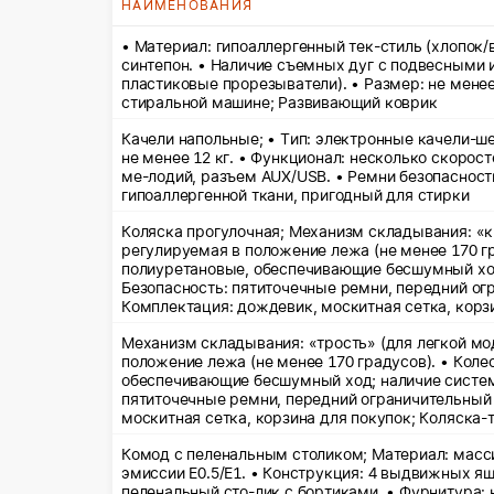
НАИМЕНОВАНИЯ
• Материал: гипоаллергенный тек-стиль (хлопок/
синтепон. • Наличие съемных дуг с подвесными 
пластиковые прорезыватели). • Размер: не менее
стиральной машине; Развивающий коврик
Качели напольные; • Тип: электронные качели-ш
не менее 12 кг. • Функционал: несколько скорос
ме-лодий, разъем AUX/USB. • Ремни безопасност
гипоаллергенной ткани, пригодный для стирки
Коляска прогулочная; Механизм складывания: «книжка»
регулируемая в положение лежа (не менее 170 гр
полиуретановые, обеспечивающие бесшумный ход
Безопасность: пятиточечные ремни, передний ог
Комплектация: дождевик, москитная сетка, корз
Механизм складывания: «трость» (для легкой мод
положение лежа (не менее 170 градусов). • Коле
обеспечивающие бесшумный ход; наличие систем
пятиточечные ремни, передний ограничительный
москитная сетка, корзина для покупок; Коляска-
Комод с пеленальным столиком; Материал: масс
эмиссии E0.5/E1. • Конструкция: 4 выдвижных я
пеленальный сто-лик с бортиками. • Фурнитура: