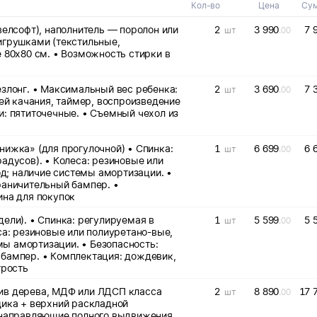
Кол-во
Цена
Су
велсофт), наполнитель — поролон или
2
3 990
7 
шт
.00
игрушками (текстильные,
 80х80 см. • Возможность стирки в
езлонг. • Максимальный вес ребенка:
2
3 690
7 
шт
.00
тей качания, таймер, воспроизведение
и: пятиточечные. • Съемный чехол из
 (для прогулочной) • Спинка:
1
6 699
6 
шт
.00
адусов). • Колеса: резиновые или
; наличие системы амортизации. •
раничительный бампер. •
ина для покупок
ели). • Спинка: регулируемая в
1
5 599
5 
шт
.00
са: резиновые или полиуретано-вые,
ы амортизации. • Безопасность:
 бампер. • Комплектация: дождевик,
трость
ив дерева, МДФ или ЛДСП класса
2
8 890
17 
шт
.00
щика + верхний раскладной
 направляющие полного выдвижения,