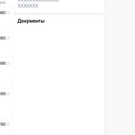
мма
XXXXXXX
980
.00
Документы
380
.00
699
.00
599
.00
780
.00