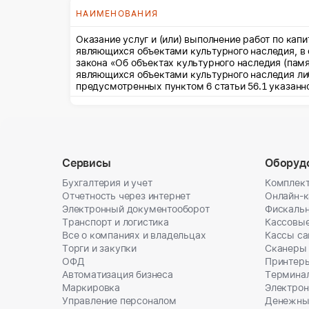
НАИМЕНОВАНИЯ
Оказание услуг и (или) выполнение работ по ка
являющихся объектами культурного наследия, в 
закона «Об объектах культурного наследия (пам
являющихся объектами культурного наследия ли
предусмотренных пунктом 6 статьи 56.1 указанн
Сервисы
Оборуд
Бухгалтерия и учет
Комплект
Отчетность через интернет
Онлайн-
Электронный документооборот
Фискальн
Транспорт и логистика
Кассовы
Все о компаниях и владельцах
Кассы с
Торги и закупки
Сканеры
ОФД
Принтеры
Автоматизация бизнеса
Термина
Маркировка
Электрон
Управление персоналом
Денежны