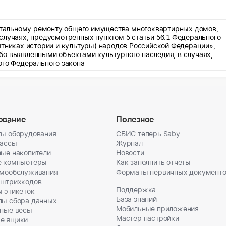
питальному ремонту общего имущества многоквартирных домов,
случаях, предусмотренных пунктом 5 статьи 56.1 Федерального
ятниках истории и культуры) народов Российской Федерации»,
бо выявленными объектами культурного наследия, в случаях,
ого Федерального закона
ование
Полезное
ы оборудования
СБИС теперь Saby
кассы
Журнал
ые накопители
Новости
е компьютеры
Как заполнить отчеты
амообслуживания
Форматы первичных документ
 штрихкодов
Поддержка
 этикеток
База знаний
лы сбора данных
Мобильные приложения
ные весы
Мастер настройки
е ящики