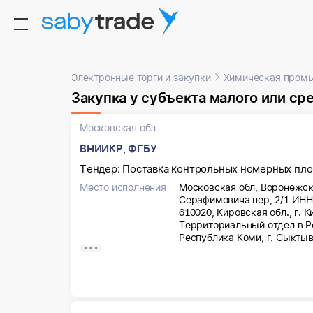
Электронные торги и закупки
Химическая пром
Закупка у субъекта малого или с
Московская обл
ВНИИКР, ФГБУ
Тендер: Поставка контрольных номерных пл
Место исполнения
Московская обл, Воронежск
Серафимовича пер, 2/1 ИН
610020, Кировская обл., г.
Территориальный отдел в 
Республика Коми, г. Сыкты
Пермский филиал ФГБУ «ВНИ
Строителей, д.1Б ИНН/КПП 