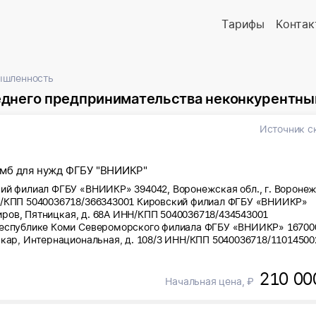
Тарифы
Контак
ышленность
реднего предпринимательства неконкурентн
Источник с
омб для нужд ФГБУ "ВНИИКР"
ий филиал ФГБУ «ВНИИКР» 394042, Воронежская обл., г. Воронеж
Н/КПП 5040036718/366343001 Кировский филиал ФГБУ «ВНИИКР»
 Киров, Пятницкая, д. 68А ИНН/КПП 5040036718/434543001
Республике Коми Североморского филиала ФГБУ «ВНИИКР» 16700
вкар, Интернациональная, д. 108/3 ИНН/КПП 5040036718/11014500
ИКР» 614500, Пермский край, м.о. Пермский, д. Песьянка, ул.
5040036718/594843001
210 00
Начальная цена, ₽