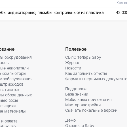
Кол-в
бы индикаторные, пломбы контрольные) из пластика
42 00
ование
Полезное
ы оборудования
СБИС теперь Saby
кассы
Журнал
ые накопители
Новости
е компьютеры
Как заполнить отчеты
амообслуживания
Форматы первичных документ
 штрихкодов
Поддержка
 этикеток
База знаний
лы сбора данных
Мобильные приложения
ные весы
Мастер настройки
е ящики
Скачать локальные версии
ые материалы
Демо
 и оплата
Отзывы о Saby
ый центр