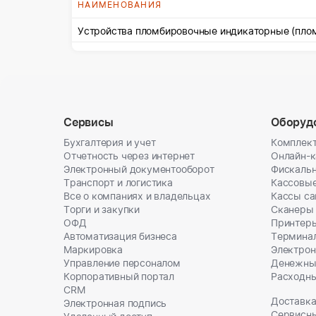
НАИМЕНОВАНИЯ
Устройства пломбировочные индикаторные (плом
Сервисы
Оборуд
Бухгалтерия и учет
Комплект
Отчетность через интернет
Онлайн-
Электронный документооборот
Фискальн
Транспорт и логистика
Кассовы
Все о компаниях и владельцах
Кассы с
Торги и закупки
Сканеры
ОФД
Принтеры
Автоматизация бизнеса
Термина
Маркировка
Электрон
Управление персоналом
Денежны
Корпоративный портал
Расходн
CRM
Доставка
Электронная подпись
Сервисн