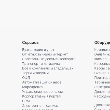
Сервисы
Оборуд
Бухгалтерия и учет
Комплект
Отчетность через интернет
Онлайн-
Электронный документооборот
Фискальн
Транспорт и логистика
Кассовы
Все о компаниях и владельцах
Кассы с
Торги и закупки
Сканеры
ОФД
Принтеры
Автоматизация бизнеса
Термина
Маркировка
Электрон
Управление персоналом
Денежны
Корпоративный портал
Расходн
CRM
Доставка
Электронная подпись
Сервисн