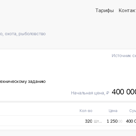
Тарифы
Контак
о, охота, рыболовство
Источник с
Техническому заданию
400 00
Начальная цена, ₽
Кол-во
Цена
Су
320
1 250
400 
Штука
.00