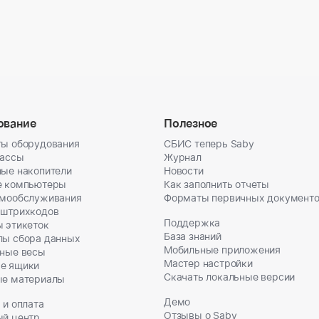
ование
Полезное
ы оборудования
СБИС теперь Saby
кассы
Журнал
ые накопители
Новости
е компьютеры
Как заполнить отчеты
амообслуживания
Форматы первичных документ
 штрихкодов
Поддержка
 этикеток
База знаний
лы сбора данных
Мобильные приложения
ные весы
Мастер настройки
е ящики
Скачать локальные версии
ые материалы
Демо
 и оплата
Отзывы о Saby
ый центр