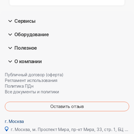
/ Шапочка
хирургическая,
одноразового
использования,
Сервисы
нестерильная
Оборудование
Полезное
О компании
Публичный договор (оферта)
Регламент использования
Политика ПДн
Все документы и политики
Оставить отзыв
г. Москва
г. Москва, м. Проспект Мира, пр-кт Мира, 33, стр. 1, БЦ Олимпик плаза