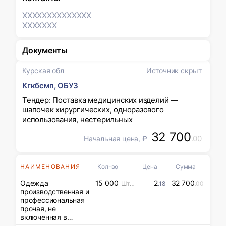
XXXXXXX
XXXXXXX
XXXXXXX
Документы
Курская обл
Источник скрыт
Кгкбсмп, ОБУЗ
Тендер: Поставка медицинских изделий —
шапочек хирургических, одноразового
использования, нестерильных
32 700
.00
Начальная цена, ₽
НАИМЕНОВАНИЯ
Кол-во
Цена
Сумма
Одежда
15 000
2
32 700
Штука (шт)
.18
.00
производственная и
профессиональная
прочая, не
включенная в
другие группировки