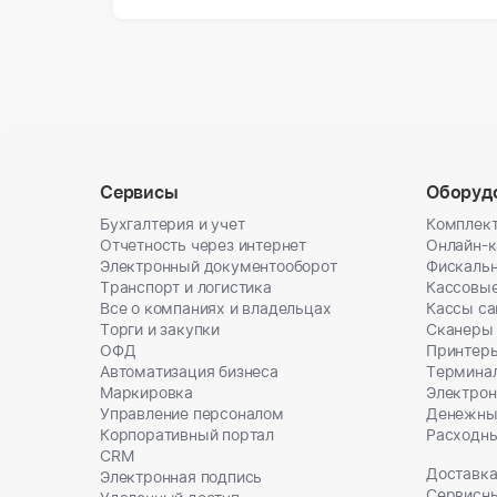
Сервисы
Оборуд
Бухгалтерия и учет
Комплект
Отчетность через интернет
Онлайн-
Электронный документооборот
Фискальн
Транспорт и логистика
Кассовы
Все о компаниях и владельцах
Кассы с
Торги и закупки
Сканеры
ОФД
Принтеры
Автоматизация бизнеса
Термина
Маркировка
Электрон
Управление персоналом
Денежны
Корпоративный портал
Расходн
CRM
Доставка
Электронная подпись
Сервисн