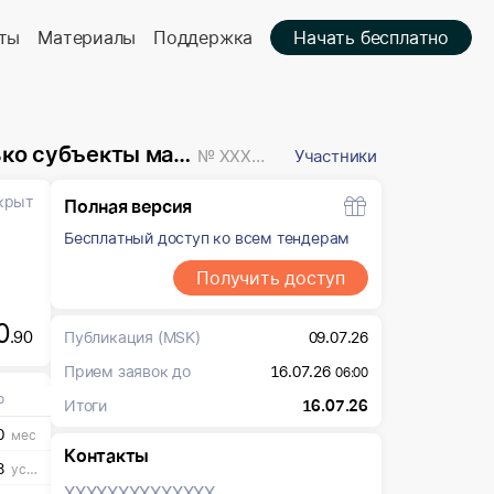
ты
Материалы
Поддержка
Начать бесплатно
о предпринимательства
№ XXXXXXX
Участники
крыт
Полная версия
Бесплатный доступ ко всем тендерам
Получить доступ
0
.90
Публикация
(MSK)
09.07.26
Прием заявок до
16.07.26
06:00
о
Итоги
16.07.26
0
мес
Контакты
8
усл. ед
XXXXXXX
XXXXXXX