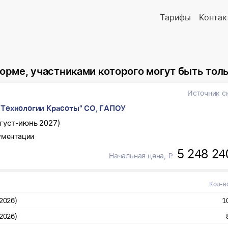
Тарифы
Контак
иками которого могут быть только субъекты малого и среднег
Источник с
 Технологии Красоты" СО, ГАПОУ
вгуст-июнь 2027)
ументации
5 248 24
Начальная цена, ₽
Кол-в
2026)
1
2026)