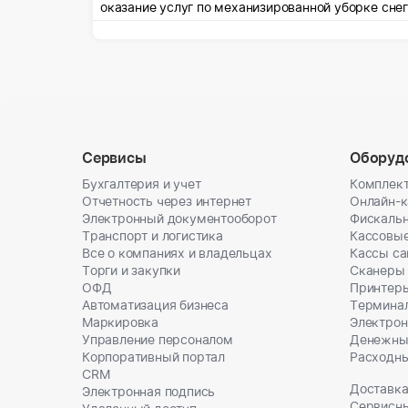
оказание услуг по механизированной уборке сне
Сервисы
Оборуд
Бухгалтерия и учет
Комплект
Отчетность через интернет
Онлайн-
Электронный документооборот
Фискальн
Транспорт и логистика
Кассовы
Все о компаниях и владельцах
Кассы с
Торги и закупки
Сканеры
ОФД
Принтеры
Автоматизация бизнеса
Термина
Маркировка
Электрон
Управление персоналом
Денежны
Корпоративный портал
Расходн
CRM
Доставка
Электронная подпись
Сервисн