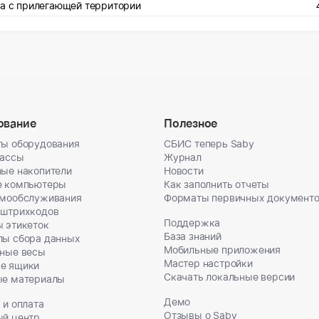
га с прилегающей территории
ование
Полезное
ы оборудования
СБИС теперь Saby
кассы
Журнал
ые накопители
Новости
е компьютеры
Как заполнить отчеты
амообслуживания
Форматы первичных документ
 штрихкодов
Поддержка
 этикеток
База знаний
лы сбора данных
Мобильные приложения
ные весы
Мастер настройки
е ящики
Скачать локальные версии
ые материалы
Демо
 и оплата
Отзывы о Saby
ый центр