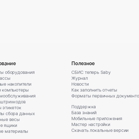
ование
Полезное
ы оборудования
СБИС теперь Saby
кассы
Журнал
ые накопители
Новости
е компьютеры
Как заполнить отчеты
амообслуживания
Форматы первичных документ
 штрихкодов
Поддержка
 этикеток
База знаний
лы сбора данных
Мобильные приложения
ные весы
Мастер настройки
е ящики
Скачать локальные версии
ые материалы