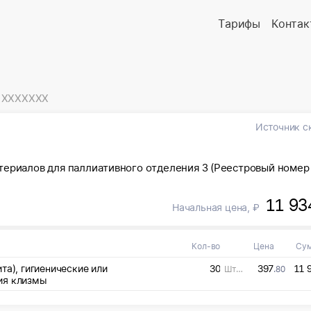
Тарифы
Контак
 XXXXXXX
Источник с
териалов для паллиативного отделения 3 (Реестровый номер
11 93
Начальная цена, ₽
Кол-во
Цена
Су
та), гигиенические или
30
397
11 
Штука (шт)
.80
ия клизмы