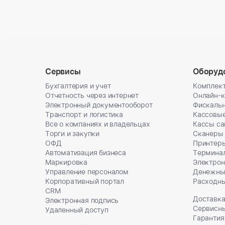
Сервисы
Оборуд
Бухгалтерия и учет
Комплект
Отчетность через интернет
Онлайн-
Электронный документооборот
Фискальн
Транспорт и логистика
Кассовы
Все о компаниях и владельцах
Кассы с
Торги и закупки
Сканеры
ОФД
Принтеры
Автоматизация бизнеса
Термина
Маркировка
Электрон
Управление персоналом
Денежны
Корпоративный портал
Расходн
CRM
Доставка
Электронная подпись
Сервисн
Удаленный доступ
Гарантия