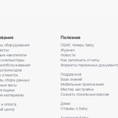
ование
Полезное
ы оборудования
СБИС теперь Saby
кассы
Журнал
ые накопители
Новости
е компьютеры
Как заполнить отчеты
амообслуживания
Форматы первичных документ
 штрихкодов
Поддержка
 этикеток
База знаний
лы сбора данных
Мобильные приложения
ные весы
Мастер настройки
е ящики
Скачать локальные версии
ые материалы
Демо
 и оплата
Отзывы о Saby
ый центр
Академия Saby