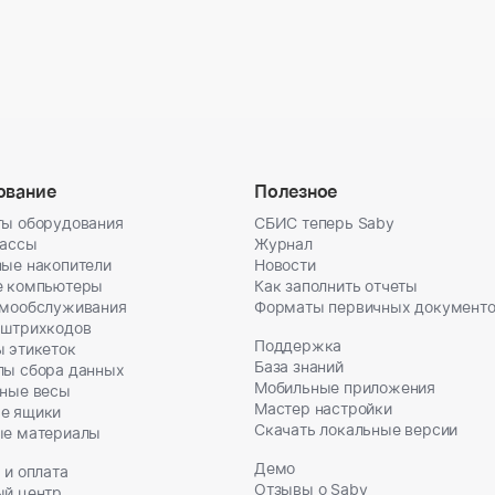
ование
Полезное
ы оборудования
СБИС теперь Saby
кассы
Журнал
ые накопители
Новости
е компьютеры
Как заполнить отчеты
амообслуживания
Форматы первичных документ
 штрихкодов
Поддержка
 этикеток
База знаний
лы сбора данных
Мобильные приложения
ные весы
Мастер настройки
е ящики
Скачать локальные версии
ые материалы
Демо
 и оплата
Отзывы о Saby
ый центр