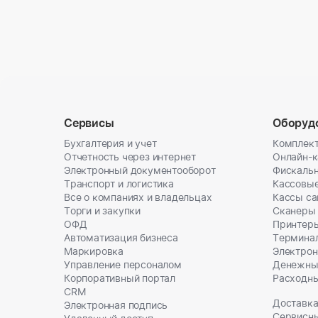
Сервисы
Оборуд
Бухгалтерия и учет
Комплект
Отчетность через интернет
Онлайн-
Электронный документооборот
Фискальн
Транспорт и логистика
Кассовы
Все о компаниях и владельцах
Кассы с
Торги и закупки
Сканеры
ОФД
Принтеры
Автоматизация бизнеса
Термина
Маркировка
Электрон
Управление персоналом
Денежны
Корпоративный портал
Расходн
CRM
Доставка
Электронная подпись
Сервисн