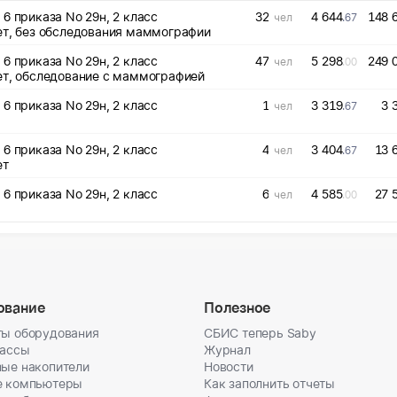
6 приказа No 29н, 2 класс
32
4 644
148 
чел
.67
(подкласс) условий труда, женщины старше 40 лет, без обследования маммографии
6 приказа No 29н, 2 класс
47
5 298
249 
чел
.00
руда, женщины старше 40 лет, обследование с маммографией
6 приказа No 29н, 2 класс
1
3 319
3 
чел
.67
6 приказа No 29н, 2 класс
4
3 404
13 
чел
.67
ет
6 приказа No 29н, 2 класс
6
4 585
27 
чел
.00
ование
Полезное
ы оборудования
СБИС теперь Saby
кассы
Журнал
ые накопители
Новости
е компьютеры
Как заполнить отчеты