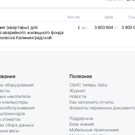
Кол-во
Цена
Су
ия (квартиры) для
1
3 803 604
3 803 
кварт
.00
з аварийного жилищного фонда
няховске Калининградской
ование
Полезное
ы оборудования
СБИС теперь Saby
кассы
Журнал
ые накопители
Новости
е компьютеры
Как заполнить отчеты
амообслуживания
Форматы первичных документ
 штрихкодов
Поддержка
 этикеток
База знаний
лы сбора данных
Мобильные приложения
ные весы