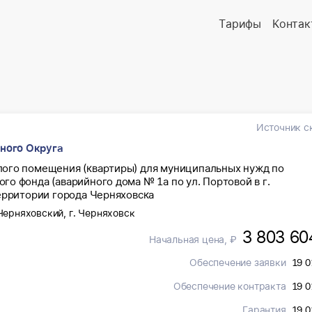
Тарифы
Контак
Источник с
ного Округа
лого помещения (квартиры) для муниципальных нужд по
о фонда (аварийного дома № 1а по ул. Портовой в г.
ерритории города Черняховска
 Черняховский, г. Черняховск
3 803 60
Начальная цена, ₽
Обеспечение заявки
19 0
Обеспечение контракта
19 0
Гарантия
19 0