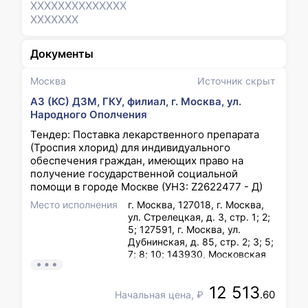
XXXXXXX
XXXXXXX
XXXXXXX
Документы
Москва
Источник скрыт
АЗ (КС) ДЗМ, ГКУ, филиал, г. Москва, ул.
Народного Ополчения
Тендер: Поставка лекарственного препарата
(Троспия хлорид) для индивидуального
обеспечения граждан, имеющих право на
получение государственной социальной
помощи в городе Москве (УНЗ: Z2622477 - Д)
Место исполнения
г. Москва, 127018, г. Москва,
ул. Стрелецкая, д. 3, стр. 1; 2;
5; 127591, г. Москва, ул.
Дубнинская, д. 85, стр. 2; 3; 5;
7; 8; 10; 143930, Московская
область, г. Балашиха,
микрорайон Салтыковка,
12 513
Носовихинское шоссе,
.60
Начальная цена, ₽
владение 253, строение 15, 1