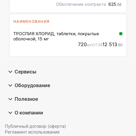
этаж – пом. 5; 2 этаж – пом.
Обеспечение контракта
625
.68
17; 143302, Московская обл.,
г. Наро-Фоминск, ул.
Володарского, д.205, стр.8.
НАИМЕНОВАНИЯ
ТРОСПИЯ ХЛОРИД, таблетки, покрытые
оболочкой, 15 мг
720
12 513
шт
x
17
.38
.60
Сервисы
Оборудование
Полезное
О компании
Публичный договор (оферта)
Регламент использования