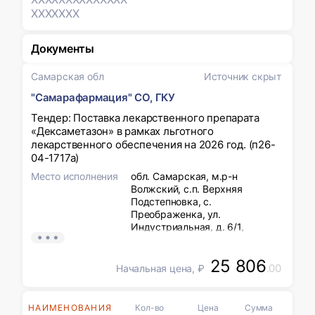
XXXXXXX
Документы
Самарская обл
Источник скрыт
"Самарафармация" СО, ГКУ
Тендер: Поставка лекарственного препарата
«Дексаметазон» в рамках льготного
лекарственного обеспечения на 2026 год. (п26-
04-1717а)
Место исполнения
обл. Самарская, м.р-н
Волжский, с.п. Верхняя
Подстепновка, с.
Преображенка, ул.
Индустриальная, д. 6/1,
складской корпус № 3 (часть)
Тел. : 8 (846) 225-72-53
25 806
.00
Начальная цена, ₽
НАИМЕНОВАНИЯ
Кол-во
Цена
Сумма