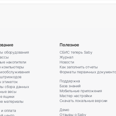
ование
Полезное
ы оборудования
СБИС теперь Saby
кассы
Журнал
ые накопители
Новости
е компьютеры
Как заполнить отчеты
амообслуживания
Форматы первичных документ
 штрихкодов
Поддержка
 этикеток
База знаний
лы сбора данных
Мобильные приложения
ные весы
Мастер настройки
е ящики
Скачать локальные версии
ые материалы
Демо
 и оплата
Отзывы о Saby
ый центр