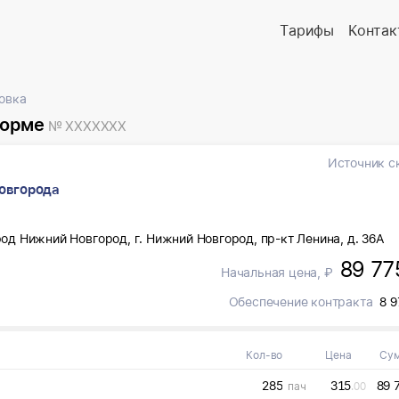
Тарифы
Контак
ковка
форме
№ XXXXXXX
Источник с
овгорода
род Нижний Новгород, г. Нижний Новгород, пр-кт Ленина, д. 36А
89 77
Начальная цена, ₽
Обеспечение контракта
8 9
Кол-во
Цена
Су
285
315
89 
пач
.00