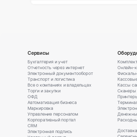
Сервисы
Оборуд
Бухгалтерия и учет
Комплект
Отчетность через интернет
Онлайн-
Электронный документооборот
Фискальн
Транспорт и логистика
Кассовы
Все о компаниях и владельцах
Кассы с
Торги и закупки
Сканеры
ОФД
Принтеры
Автоматизация бизнеса
Термина
Маркировка
Электрон
Управление персоналом
Денежны
Корпоративный портал
Расходн
CRM
Доставка
Электронная подпись
Сервисн