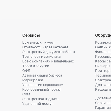
Сервисы
Оборуд
Бухгалтерия и учет
Комплект
Отчетность через интернет
Онлайн-
Электронный документооборот
Фискальн
Транспорт и логистика
Кассовы
Все о компаниях и владельцах
Кассы с
Торги и закупки
Сканеры
ОФД
Принтеры
Автоматизация бизнеса
Термина
Маркировка
Электрон
Управление персоналом
Денежны
Корпоративный портал
Расходн
CRM
Доставка
Электронная подпись
Сервисн
Удаленный доступ
Гарантия