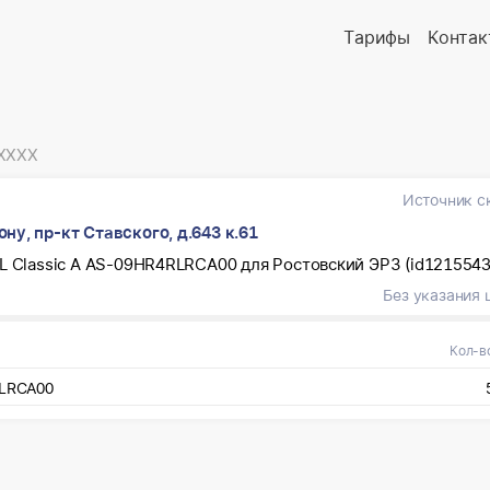
Тарифы
Контак
XXXX
Источник с
у, пр-кт Ставского, д.643 к.61
L Classic A AS-09HR4RLRCA00 для Ростовский ЭРЗ (id1215543
Без указания 
Кол-в
RLRCA00