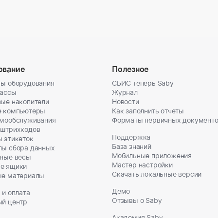
ование
Полезное
ы оборудования
СБИС теперь Saby
кассы
Журнал
ые накопители
Новости
е компьютеры
Как заполнить отчеты
амообслуживания
Форматы первичных документ
 штрихкодов
Поддержка
 этикеток
База знаний
лы сбора данных
Мобильные приложения
ные весы
Мастер настройки
е ящики
Скачать локальные версии
ые материалы
Демо
 и оплата
Отзывы о Saby
ый центр
Академия Saby