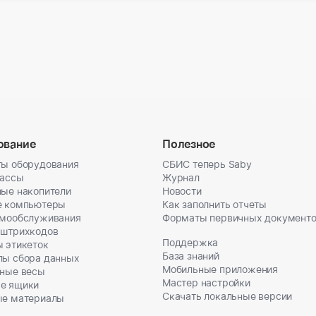
ование
Полезное
ы оборудования
СБИС теперь Saby
кассы
Журнал
ые накопители
Новости
е компьютеры
Как заполнить отчеты
амообслуживания
Форматы первичных документ
 штрихкодов
Поддержка
 этикеток
База знаний
лы сбора данных
Мобильные приложения
ные весы
Мастер настройки
е ящики
Скачать локальные версии
ые материалы