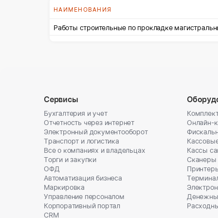
НАИМЕНОВАНИЯ
Работы строительные по прокладке магистраль
Сервисы
Оборуд
Бухгалтерия и учет
Комплект
Отчетность через интернет
Онлайн-
Электронный документооборот
Фискальн
Транспорт и логистика
Кассовы
Все о компаниях и владельцах
Кассы с
Торги и закупки
Сканеры
ОФД
Принтеры
Автоматизация бизнеса
Термина
Маркировка
Электрон
Управление персоналом
Денежны
Корпоративный портал
Расходн
CRM