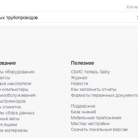
Кол-в
ных трубопроводов
ование
Полезное
ы оборудования
СБИС теперь Saby
кассы
Журнал
ые накопители
Новости
е компьютеры
Как заполнить отчеты
амообслуживания
Форматы первичных документ
 штрихкодов
Поддержка
 этикеток
База знаний
лы сбора данных
Мобильные приложения
ные весы
Мастер настройки
е ящики
Скачать локальные версии
ые материалы