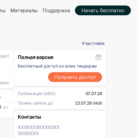
ты
Материалы
Поддержка
Начать бесплатно
Участники
крыт
Полная версия
Бесплатный доступ ко всем тендерам
Получить доступ
цены
Публикация
(MSK)
07.07.26
о
Прием заявок до
13.07.26
04:00
6
шт
Контакты
XXXXXXX
XXXXXXX
XXXXXXX