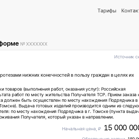
Тарифы
Контак
 форме
№ XXXXXXX
Источник с
ротезами нижних конечностей в пользу граждан в целях их
ки товаров (выполнения работ, оказания услуг): Российская
ьтата работ по месту жительства Получателя ТСР. Прием заказа 
ка должен быть осуществлен по месту нахождения Подрядчика в 
. Томске). Выдача готовых изделий производится одним из следу
еля: по месту нахождения Подрядчика в г. Томске (пункта выдач
роживания Получателя, который указан в направлении.
15 000 00
Начальная цена, ₽
Обеспечение заявки
150 0