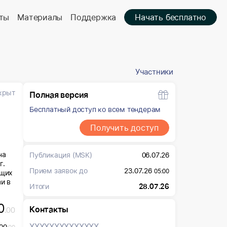
ты
Материалы
Поддержка
Начать бесплатно
Участники
крыт
Полная версия
Бесплатный доступ ко всем тендерам
Получить доступ
на
Публикация
(MSK)
06.07.26
г.
Прием заявок до
23.07.26
05:00
ющих
и в
Итоги
28.07.26
0
Контакты
.00
XXXXXXX
XXXXXXX
00