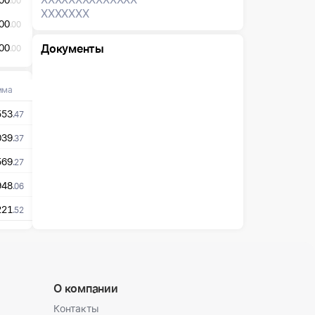
.00
XXXXXXX
00
.00
00
Документы
.00
мма
553
.47
039
.37
569
.27
948
.06
221
.52
О компании
Контакты