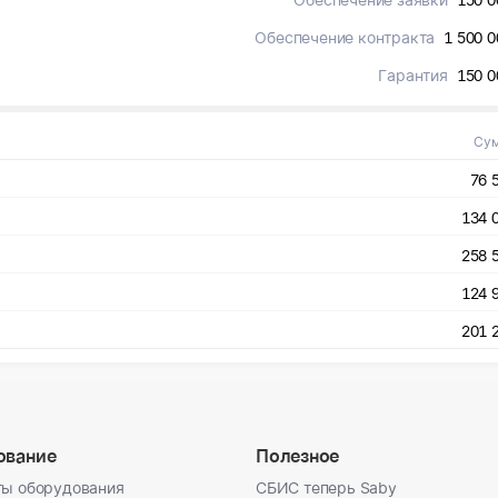
Обеспечение контракта
1 500 0
Гарантия
150 0
Су
76 
134 
258 
124 
201 
ование
Полезное
ы оборудования
СБИС теперь Saby