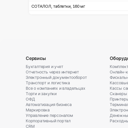
СОТАЛОЛ, таблетки, 160 мг
Сервисы
Оборуд
Бухгалтерия и учет
Комплект
Отчетность через интернет
Онлайн-
Электронный документооборот
Фискальн
Транспорт и логистика
Кассовы
Все о компаниях и владельцах
Кассы с
Торги и закупки
Сканеры
ОФД
Принтеры
Автоматизация бизнеса
Термина
Маркировка
Электрон
Управление персоналом
Денежны
Корпоративный портал
Расходн
CRM