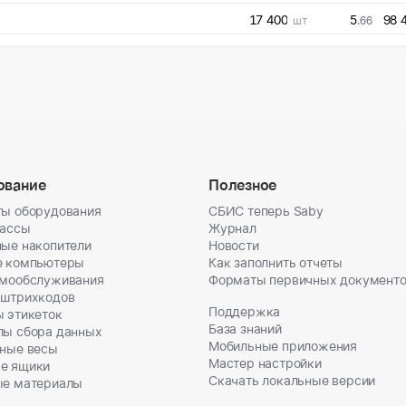
17 400
5
98 
шт
.66
ование
Полезное
ы оборудования
СБИС теперь Saby
кассы
Журнал
ые накопители
Новости
е компьютеры
Как заполнить отчеты
амообслуживания
Форматы первичных документ
 штрихкодов
Поддержка
 этикеток
База знаний
лы сбора данных
Мобильные приложения
ные весы
Мастер настройки
е ящики
Скачать локальные версии
ые материалы