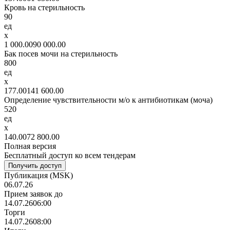
Кровь на стерильность
90
ед
x
1 000
.00
90 000
.00
Бак посев мочи на стерильность
800
ед
x
177
.00
141 600
.00
Определение чувствительности м/о к антибиотикам (моча)
520
ед
x
140
.00
72 800
.00
Полная версия
Бесплатный доступ ко всем тендерам
Получить доступ
Публикация
(MSK)
06.07.26
Прием заявок до
14.07.26
06:00
Торги
14.07.26
08:00