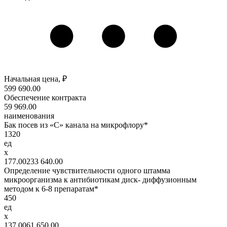
Начальная цена, ₽
599 690
.00
Обеспечение контракта
59 969
.00
наименования
Бак посев из «С» канала на микрофлору*
1320
ед
x
177
.00
233 640
.00
Определение чувствительности одного штамма
микроорганизма к антибиотикам диск- диффузионным
методом к 6-8 препаратам*
450
ед
x
137
.00
61 650
.00