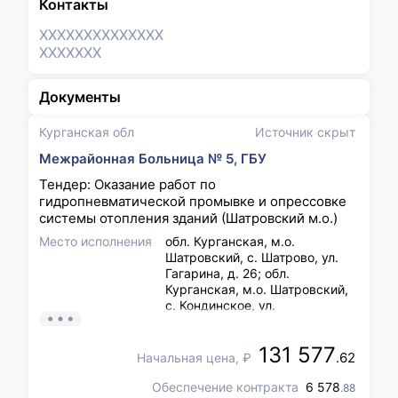
Контакты
XXXXXXX
XXXXXXX
XXXXXXX
Документы
Курганская обл
Источник скрыт
Межрайонная Больница № 5, ГБУ
Тендер: Оказание работ по
гидропневматической промывке и опрессовке
системы отопления зданий (Шатровский м.о.)
Место исполнения
обл. Курганская, м.о.
Шатровский, с. Шатрово, ул.
Гагарина, д. 26; обл.
Курганская, м.о. Шатровский,
с. Кондинское, ул.
Центральная, зд. 11; обл.
Курганская, м.о. Шатровский,
131 577
с. Барино, ул. Ленина, д. 21;
.62
Начальная цена, ₽
обл. Курганская, м.о.
Шатровский, с. Кодское, ул.
Обеспечение контракта
6 578
.88