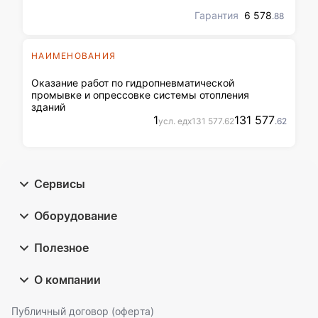
Речная, д. 8; обл. Курганская,
м.о. Шатровский, с. Ильино,
Гарантия
6 578
.88
ул. Центральная, д. 10; обл.
Курганская, м.о. Шатровский,
с. Самохвалово, ул. Школьная,
НАИМЕНОВАНИЯ
д. 12; обл. Курганская, м.о.
Шатровский, с. Мостовское,
Оказание работ по гидропневматической
ул. Центральная, д. 33
промывке и опрессовке системы отопления
зданий
1
131 577
усл. ед
x
131 577
.62
.62
Сервисы
Оборудование
Полезное
О компании
Публичный договор (оферта)