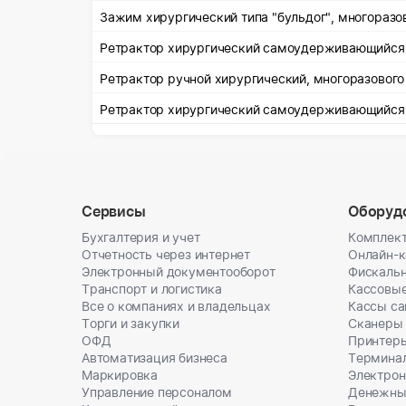
Зажим хирургический типа "бульдог", многоразо
Ретрактор хирургический самоудерживающийся,
Ретрактор ручной хирургический, многоразового
Ретрактор хирургический самоудерживающийся,
Сервисы
Оборуд
Бухгалтерия и учет
Комплект
Отчетность через интернет
Онлайн-
Электронный документооборот
Фискальн
Транспорт и логистика
Кассовы
Все о компаниях и владельцах
Кассы с
Торги и закупки
Сканеры
ОФД
Принтеры
Автоматизация бизнеса
Термина
Маркировка
Электрон
Управление персоналом
Денежны