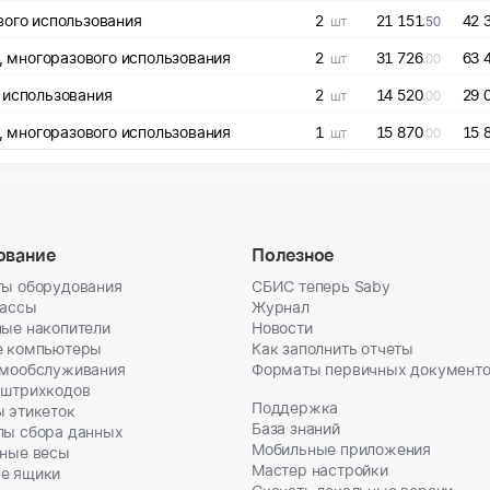
вого использования
2
21 151
42 
шт
.50
 многоразового использования
2
31 726
63 
шт
.00
 использования
2
14 520
29 
шт
.00
 многоразового использования
1
15 870
15 
шт
.00
ование
Полезное
ы оборудования
СБИС теперь Saby
кассы
Журнал
ые накопители
Новости
е компьютеры
Как заполнить отчеты
амообслуживания
Форматы первичных документ
 штрихкодов
Поддержка
 этикеток
База знаний
лы сбора данных
Мобильные приложения
ные весы
Мастер настройки
е ящики