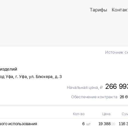
Тарифы
Контак
Источник с
 изделий
од Уфа, г. Уфа, ул. Блюхера, д. 3
266 99
Начальная цена, ₽
Обеспечение контракта
26 6
Кол-во
Цена
Су
вого использования
6
19 388
116 
шт
.00