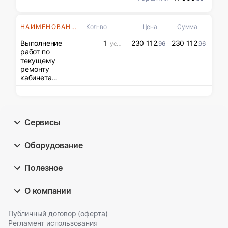
НАИМЕНОВАНИЯ
Кол-во
Цена
Сумма
Выполнение
1
230 112
230 112
усл. ед
.96
.96
работ по
текущему
ремонту
кабинета
№4(музыки)
здания школы
Орловского
СУВУ,
расположенного
Сервисы
по адресу:
Кировская
Оборудование
область, г.
Орлов, ул.
Большевиков 4.
Полезное
О компании
Публичный договор (оферта)
Регламент использования