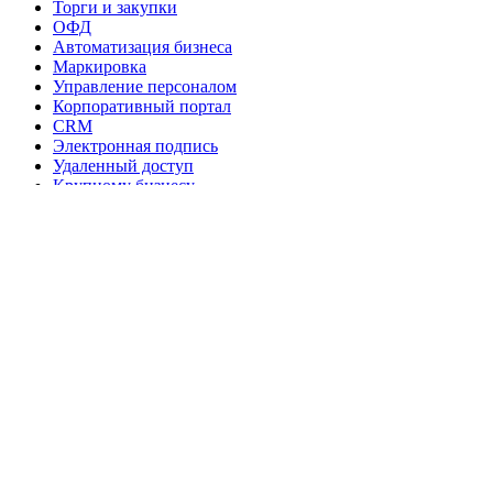
Торги и закупки
ОФД
Автоматизация бизнеса
Маркировка
Управление персоналом
Корпоративный портал
CRM
Электронная подпись
Удаленный доступ
Крупному бизнесу
Оборудование
Комплекты оборудования
Онлайн-кассы
Фискальные накопители
Кассовые компьютеры
Кассы самообслуживания
Сканеры штрихкодов
Принтеры этикеток
Терминалы сбора данных
Электронные весы
Денежные ящики
Расходные материалы
Доставка и оплата