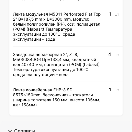
1
Лента модульная M5011 Perforated Flat Top
шт
2" B=187,5 mm x L=3000 mm, модули:
белый полипропилен (PP), оси: полиацетал
(POM) (Habasit) Температура
эксплуатации до 100°С, среда
эксплуатации – вода
4
Звездочка неразборная 2", Z=8,
шт
M50S0840Q6 Dp=133,4 мм, квадратный
вал 40х40 мм, полиацетал (POM) (habasit)
Температура эксплуатации до 100°С,
среда эксплуатации – вода
1
Лента конвейерная FHB-3 SD
шт
8575x150mm, бесконечная+ толкатели
(ширина толкателя 150 мм, высота 105мм,
шаг 158мм)
Сервисы