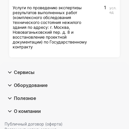
Федерации. За
1
Услуги по проведению экспертизы
усл.
предоставление
результатов выполненных работ
ед
недостоверных результатов
(комплексного обследования
экспертизы, Экспертного
технического состояния нежилого
заключения или заведомо
здания по адресу: г. Москва,
ложного Экспертного
Нововаганьковский пер. д. 8 и
заключения, за невыполнение
восстановление проектной
экспертом, экспертной
документации) по Государственному
организацией требования ч. 3
контракту
ст. 41 Закона № 44-ФЗ
эксперт, экспертная
организация, уполномоченный
представитель экспертной
Сервисы
организации, должностные
лица экспертной организации
несут ответственность в
Оборудование
соответствии с
законодательством
Полезное
Российской Федерации. 9.2.
Экспертное заключение
должно основываться на
О компании
положениях, дающих
возможность проверить
обоснованность и
Публичный договор (оферта)
достоверность сделанных