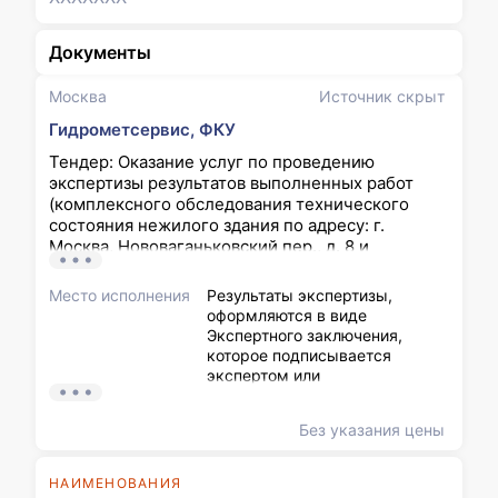
Документы
Москва
Источник скрыт
Гидрометсервис, ФКУ
Тендер: Оказание услуг по проведению
экспертизы результатов выполненных работ
(комплексного обследования технического
состояния нежилого здания по адресу: г.
Москва, Нововаганьковский пер., д. 8 и
восстановление проектной документации) по
Государственному контракту
Место исполнения
Результаты экспертизы,
оформляются в виде
Экспертного заключения,
которое подписывается
экспертом или
уполномоченным
представителем экспертной
Без указания цены
организации и должно быть
объективным, обоснованным
и соответствовать
НАИМЕНОВАНИЯ
законодательству Российской