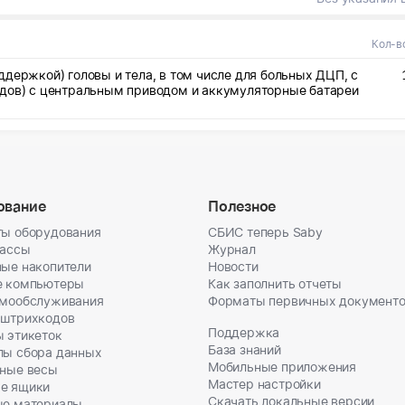
оссийской Федерации по Республике Башкортостан по выбору
редств реабилитации способа получения технического средства
тельства Получателя, в том числе службой доставки (почтовым
Кол-в
у нахождения Поставщика (соисполнителя) в пунктах выдачи. При
а получения технического средства реабилитации – по месту
держкой) головы и тела, в том числе для больных ДЦП, с
исполнителя) осуществлять выдачу товара в стационарных пунк
идов) с центральным приводом и аккумуляторные батареи
соответствии с приказом Министерства труда и социальной защи
0 июля 2015 №527н "Об утверждении Порядка обеспечения услов
й объектов и предоставляемых услуг в сфере труда, занятости и
ия, а также оказания им при этом необходимой помощи". Срок
ключения контракта до 30.10.2026 года должно быть поставлено н
товаров. Поставщик гарантирует, что товар передается свободн
вляется предметом залога, ареста или иного обременения.
ование
Полезное
ы оборудования
СБИС теперь Saby
кассы
Журнал
ые накопители
Новости
е компьютеры
Как заполнить отчеты
амообслуживания
Форматы первичных документ
 штрихкодов
Поддержка
 этикеток
База знаний
лы сбора данных
Мобильные приложения
ные весы
Мастер настройки
е ящики
Скачать локальные версии
ые материалы