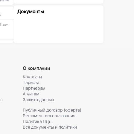
Документы
о
1
шт
тах
ты
ий
е
ым
О компании
Контакты
Тарифы
Партнерам
Агентам
ов
Защита данных
Публичный договор (оферта)
Регламент использования
Политика ПДн
Все документы и политики