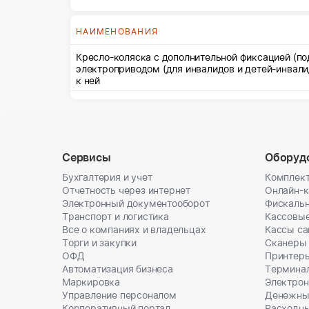
социального страхования Р
Получателем технических с
реабилитации - по месту жи
НАИМЕНОВАНИЯ
отправлением) или по мест
выборе Получателем способ
Кресло-коляска с дополнительной фиксацией (под
нахождения Поставщика (со
электроприводом (для инвалидов и детей-инвал
выдачи, организованных в 
к ней
Российской Федерации от 3
доступности для Получателе
социальной защиты населен
поставки товара: С даты за
менее 100% общего объема 
от прав третьих лиц и не я
Сервисы
Оборуд
Бухгалтерия и учет
Комплект
Отчетность через интернет
Онлайн-
Электронный документооборот
Фискальн
Транспорт и логистика
Кассовы
Все о компаниях и владельцах
Кассы с
Торги и закупки
Сканеры
ОФД
Принтеры
Автоматизация бизнеса
Термина
Маркировка
Электрон
Управление персоналом
Денежны
Корпоративный портал
Расходн