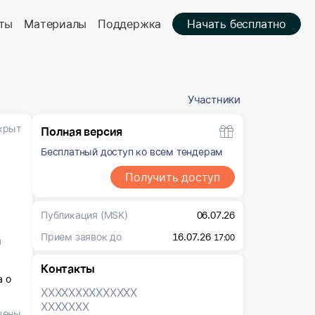
ты
Материалы
Поддержка
Начать бесплатно
Участники
крыт
Полная версия
Бесплатный доступ ко всем тендерам
Получить доступ
Публикация
(MSK)
06.07.26
Прием заявок до
16.07.26
17:00
ы
Контакты
а о
XXXXXXX
XXXXXXX
XXXXXXX
цены