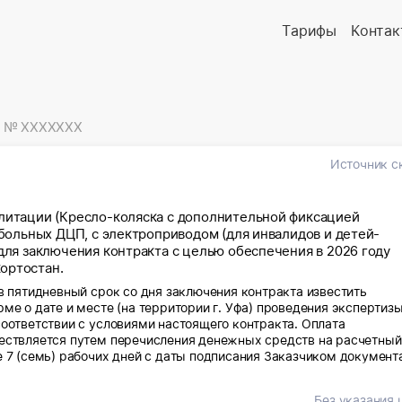
Тарифы
Контак
№ XXXXXXX
Источник с
илитации (Кресло-коляска с дополнительной фиксацией
 больных ДЦП, с электроприводом (для инвалидов и детей-
 для заключения контракта с целью обеспечения в 2026 году
ортостан.
в пятидневный срок со дня заключения контракта известить
ме о дате и месте (на территории г. Уфа) проведения экспертиз
соответствии с условиями настоящего контракта. Оплата
ествляется путем перечисления денежных средств на расчетный
 7 (семь) рабочих дней с даты подписания Заказчиком документ
ара. Место доставки товара: Поставка товара должна быть
 Башкортостан, по направлениям отделений Фонда пенсионного и
Без указания 