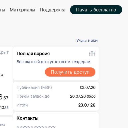
ты
Материалы
Поддержка
Начать бесплатно
Участники
крыт
Полная версия
Бесплатный доступ ко всем тендерам
Получить доступ
1а
Публикация
(MSK)
03.07.26
6
Прием заявок до
20.07.26
05:00
.67
Итоги
23.07.26
40
.83
Контакты
мма
XXXXXXX
XXXXXXX