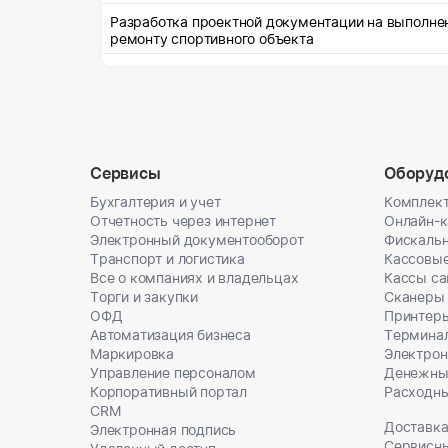
Разработка проектной документации на выполне
ремонту спортивного объекта
Сервисы
Оборуд
Бухгалтерия и учет
Комплект
Отчетность через интернет
Онлайн-
Электронный документооборот
Фискальн
Транспорт и логистика
Кассовы
Все о компаниях и владельцах
Кассы с
Торги и закупки
Сканеры
ОФД
Принтеры
Автоматизация бизнеса
Термина
Маркировка
Электрон
Управление персоналом
Денежны
Корпоративный портал
Расходн
CRM
Доставка
Электронная подпись
Сервисн