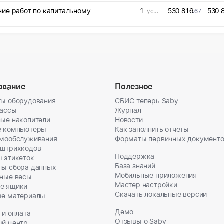
ние работ по капитальному
1
530 816
530 
усл. ед
.67
ование
Полезное
ы оборудования
СБИС теперь Saby
кассы
Журнал
ые накопители
Новости
е компьютеры
Как заполнить отчеты
амообслуживания
Форматы первичных документ
 штрихкодов
Поддержка
 этикеток
База знаний
лы сбора данных
Мобильные приложения
ные весы
Мастер настройки
е ящики
Скачать локальные версии
ые материалы
Демо
 и оплата
Отзывы о Saby
ый центр