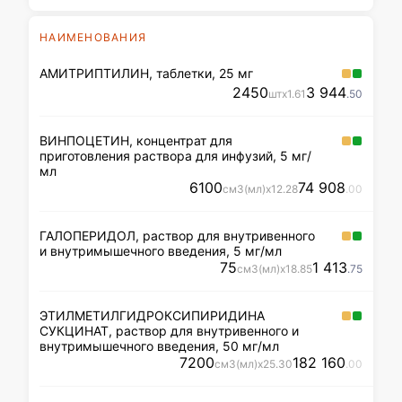
НАИМЕНОВАНИЯ
АМИТРИПТИЛИН, таблетки, 25 мг
2450
3 944
шт
x
1
.61
.50
ВИНПОЦЕТИН, концентрат для
приготовления раствора для инфузий, 5 мг/
мл
6100
74 908
см3(мл)
x
12
.28
.00
ГАЛОПЕРИДОЛ, раствор для внутривенного
и внутримышечного введения, 5 мг/мл
75
1 413
см3(мл)
x
18
.85
.75
ЭТИЛМЕТИЛГИДРОКСИПИРИДИНА
СУКЦИНАТ, раствор для внутривенного и
внутримышечного введения, 50 мг/мл
7200
182 160
см3(мл)
x
25
.30
.00