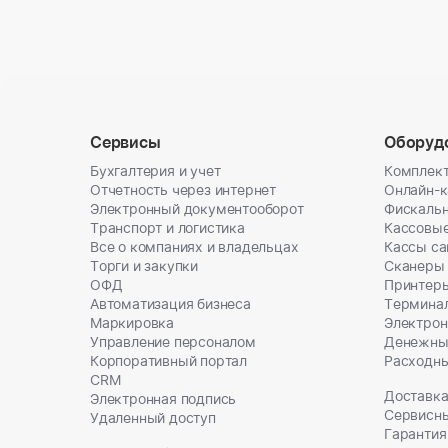
Сервисы
Оборуд
Бухгалтерия и учет
Комплект
Отчетность через интернет
Онлайн-
Электронный документооборот
Фискальн
Транспорт и логистика
Кассовы
Все о компаниях и владельцах
Кассы с
Торги и закупки
Сканеры
ОФД
Принтеры
Автоматизация бизнеса
Термина
Маркировка
Электрон
Управление персоналом
Денежны
Корпоративный портал
Расходн
CRM
Доставка
Электронная подпись
Сервисн
Удаленный доступ
Гарантия