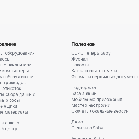
ование
Полезное
ы оборудования
СБИС теперь Saby
кассы
Журнал
ые накопители
Новости
е компьютеры
Как заполнить отчеты
амообслуживания
Форматы первичных документ
 штрихкодов
Поддержка
 этикеток
База знаний
лы сбора данных
Мобильные приложения
ные весы
Мастер настройки
е ящики
Скачать локальные версии
ые материалы
Демо
 и оплата
Отзывы о Saby
ый центр
Академия Saby