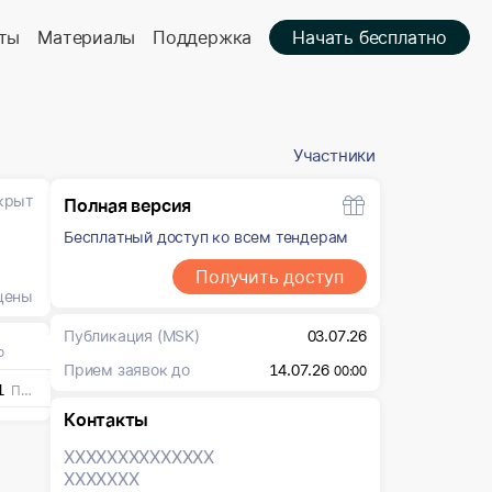
ты
Материалы
Поддержка
Начать бесплатно
Участники
крыт
Полная версия
Бесплатный доступ ко всем тендерам
Получить доступ
цены
Публикация
(MSK)
03.07.26
о
Прием заявок до
14.07.26
00:00
1
ПАЧ
Контакты
XXXXXXX
XXXXXXX
XXXXXXX