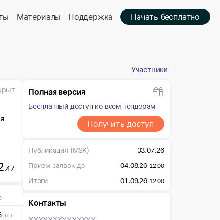
ты
Материалы
Поддержка
Начать бесплатно
Участники
крыт
Полная версия
Бесплатный доступ ко всем тендерам
ия
Получить доступ
Публикация
(MSK)
03.07.26
2
Прием заявок до
04.08.26
12:00
.47
Итоги
01.09.26
12:00
о
Контакты
3
шт
XXXXXXX
XXXXXXX