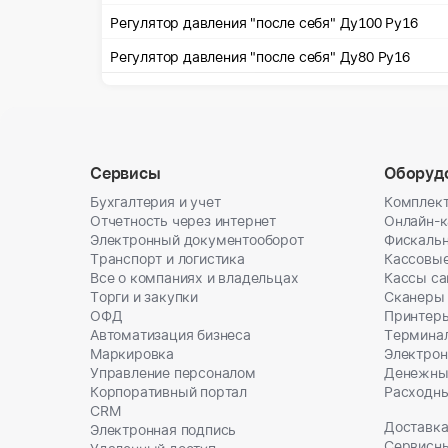
Регулятор давления "после себя" Ду100 Ру16
Регулятор давления "после себя" Ду80 Ру16
Сервисы
Оборуд
Бухгалтерия и учет
Комплект
Отчетность через интернет
Онлайн-
Электронный документооборот
Фискальн
Транспорт и логистика
Кассовы
Все о компаниях и владельцах
Кассы с
Торги и закупки
Сканеры
ОФД
Принтеры
Автоматизация бизнеса
Термина
Маркировка
Электрон
Управление персоналом
Денежны
Корпоративный портал
Расходн
CRM
Доставка
Электронная подпись
Сервисн