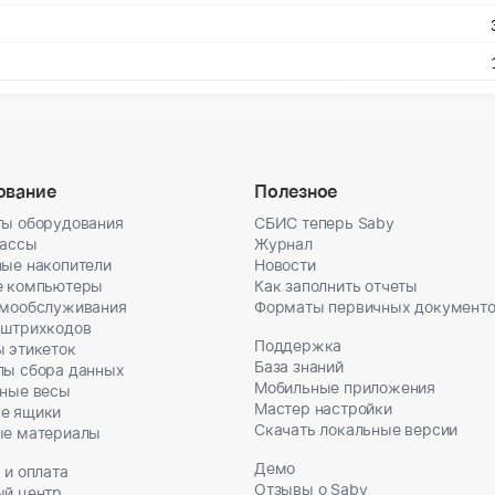
ование
Полезное
ы оборудования
СБИС теперь Saby
кассы
Журнал
ые накопители
Новости
е компьютеры
Как заполнить отчеты
амообслуживания
Форматы первичных документ
 штрихкодов
Поддержка
 этикеток
База знаний
лы сбора данных
Мобильные приложения
ные весы
Мастер настройки
е ящики
Скачать локальные версии
ые материалы
Демо
 и оплата
Отзывы о Saby
ый центр