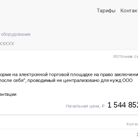
Тарифы
Контак
 оборудование
XXXXX
Источник с
орме на электронной торговой площадке на право заключен
"после себя", проводимый не централизовано для нужд ООО
ентации
1 544 85
Начальная цена, ₽
Кол-в