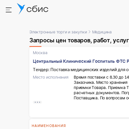
Электронные торги и закупки
Медицина
Запросы цен товаров, работ, услуг
Москва
Центральный Клинический Госпиталь ФТС 
Тендер: Поставка медицинских изделий для о
Место исполнения
Время поставки с 8.30 до 1
Заказчика. Место хранения
приемки Товара. Приемка Т
расчетных документов. Пог
Поставщика. По вопросам о
оформлению пропусков на в
Телефон: 8(495)781-03-17, e
ежедневно, кроме субботы,
день до планируемой даты 
Андрея Васильевича или лиц
НАИМЕНОВАНИЯ
предоставив данные: Фамил