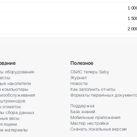
тва. Обязательно наличие паспорта гражданина РФ.
1 00
1 50
2 00
ование
Полезное
ы оборудования
СБИС теперь Saby
кассы
Журнал
ые накопители
Новости
е компьютеры
Как заполнить отчеты
амообслуживания
Форматы первичных документ
 штрихкодов
Поддержка
 этикеток
База знаний
лы сбора данных
Мобильные приложения
ные весы
Мастер настройки
е ящики
Скачать локальные версии
ые материалы