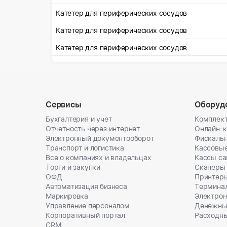
номер транспортного средс
Катетер для периферических сосудов
Катетер для периферических сосудов
Катетер для периферических сосудов
Сервисы
Оборуд
Бухгалтерия и учет
Комплект
Отчетность через интернет
Онлайн-
Электронный документооборот
Фискальн
Транспорт и логистика
Кассовы
Все о компаниях и владельцах
Кассы с
Торги и закупки
Сканеры
ОФД
Принтеры
Автоматизация бизнеса
Термина
Маркировка
Электрон
Управление персоналом
Денежны
Корпоративный портал
Расходн
CRM