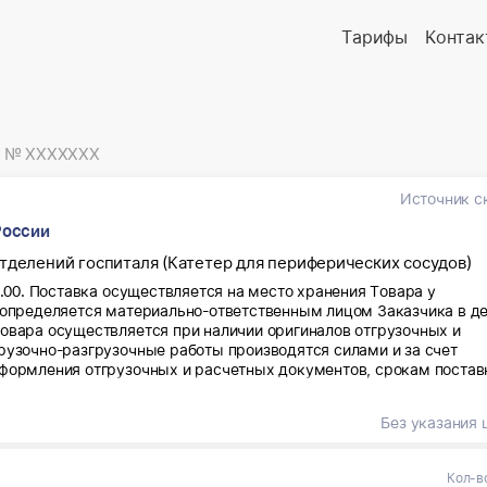
Тарифы
Контак
№ XXXXXXX
Источник с
России
тделений госпиталя (Катетер для периферических сосудов)
4.00. Поставка осуществляется на место хранения Товара у
 определяется материально-ответственным лицом Заказчика в д
овара осуществляется при наличии оригиналов отгрузочных и
рузочно-разгрузочные работы производятся силами и за счет
формления отгрузочных и расчетных документов, срокам постав
ъезд транспортного средства обращаться в аптеку ЦКГ ФТС.
-mail: apteka_fts@mail.ru. С 8-30 до 14-00 по московскому времени
Без указания 
 воскресенья и праздничных дней. Не менее чем за один рабочий
посредством извещения заведующего аптекой госпиталя Коновал
а его заменяющего по телефону: +7(495)781-03-17. Заказать проп
Кол-в
ия имя отчество водителя и лица, его сопровождающего, марка 