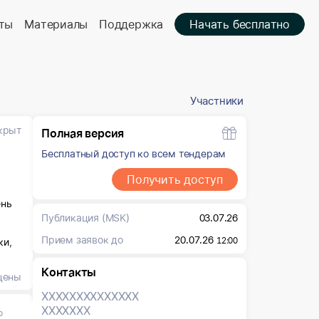
ты
Материалы
Поддержка
Начать бесплатно
Участники
крыт
Полная версия
Бесплатный доступ ко всем тендерам
Получить доступ
ень
Публикация
(MSK)
03.07.26
Прием заявок до
20.07.26
12:00
ки,
Контакты
цены
ова
XXXXXXX
XXXXXXX
уск,
XXXXXXX
о
и