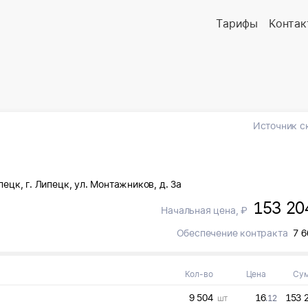
Тарифы
Контак
Источник с
пецк, г. Липецк, ул. Монтажников, д. 3а
153 20
Начальная цена, ₽
Обеспечение контракта
7 6
Кол-во
Цена
Су
9 504
16
153 
шт
.12