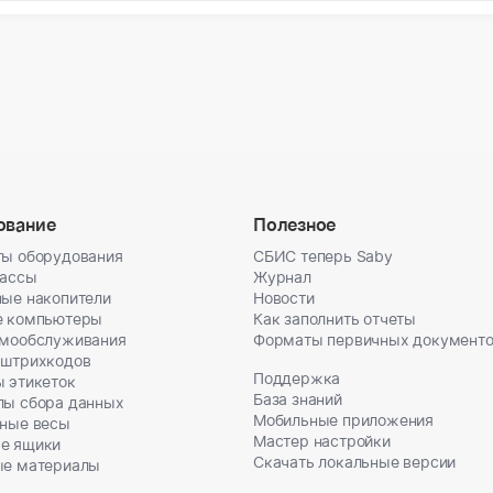
ование
Полезное
ы оборудования
СБИС теперь Saby
кассы
Журнал
ые накопители
Новости
е компьютеры
Как заполнить отчеты
амообслуживания
Форматы первичных документ
 штрихкодов
Поддержка
 этикеток
База знаний
лы сбора данных
Мобильные приложения
ные весы
Мастер настройки
е ящики
Скачать локальные версии
ые материалы