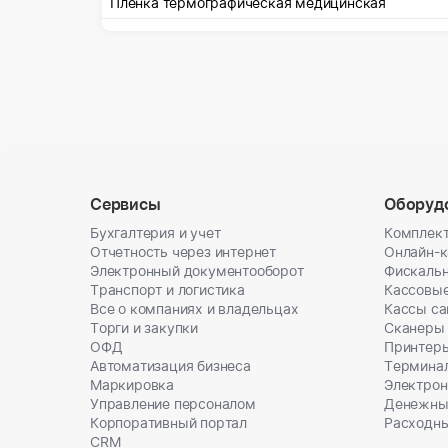
Пленка термографическая медицинская
Сервисы
Оборуд
Бухгалтерия и учет
Комплект
Отчетность через интернет
Онлайн-
Электронный документооборот
Фискальн
Транспорт и логистика
Кассовы
Все о компаниях и владельцах
Кассы с
Торги и закупки
Сканеры
ОФД
Принтеры
Автоматизация бизнеса
Термина
Маркировка
Электрон
Управление персоналом
Денежны
Корпоративный портал
Расходн
CRM