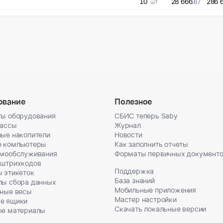
10
28 666
286 
шт
.67
ование
Полезное
ы оборудования
СБИС теперь Saby
кассы
Журнал
ые накопители
Новости
е компьютеры
Как заполнить отчеты
амообслуживания
Форматы первичных документ
 штрихкодов
Поддержка
 этикеток
База знаний
лы сбора данных
Мобильные приложения
ные весы
Мастер настройки
е ящики
Скачать локальные версии
ые материалы