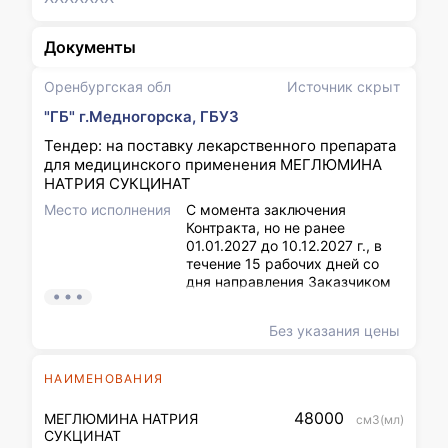
Документы
Оренбургская обл
Источник скрыт
"ГБ" г.Медногорска, ГБУЗ
Тендер: на поставку лекарственного препарата
для медицинского применения МЕГЛЮМИНА
НАТРИЯ СУКЦИНАТ
Место исполнения
С момента заключения
Контракта, но не ранее
01.01.2027 до 10.12.2027 г., в
течение 15 рабочих дней со
дня направления Заказчиком
в адрес Поставщика заявки на
получение партии Товара, но
Без указания цены
не чаще одного раза в месяц.
НАИМЕНОВАНИЯ
48000
МЕГЛЮМИНА НАТРИЯ
см3(мл)
СУКЦИНАТ