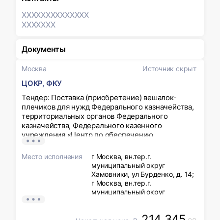
XXXXXXX
XXXXXXX
XXXXXXX
Документы
Москва
Источник скрыт
ЦОКР, ФКУ
Тендер: Поставка (приобретение) вешалок-
плечиков для нужд Федерального казначейства,
территориальных органов Федерального
казначейства, Федерального казенного
учреждения «Центр по обеспечению
деятельности Казначейства России»,
федеральных органов исполнительной власти и
Место исполнения
г Москва, вн.тер.г.
их территориальных органов.
муниципальный округ
Хамовники, ул Бурденко, д. 14;
г Москва, вн.тер.г.
муниципальный округ
Басманный, пер Большой
Златоустинский, д. 6 стр. 1; г
214 345
Москва, вн.тер.г.